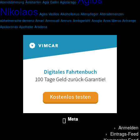
Abendstimmung
Äolsharfen
Agia Gallini
Agiofarago
Nikolaos
Agios Vasilios
Alkoholismus
Altenpfleger
Altersdemenzen
alzheimersche demenz
Amari
Ammoudi
Amrum
Amtsgericht
Anogia
Anos Meros
Antraege
Apokoronas
Apotheke
Aradena
Meta
Anmelden
Eintrags-Feed
Kommentar-Feed