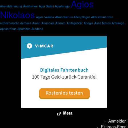
Agios
Abendstimmung
Äolsharfen
Agia Gallini
Agiofarago
Nikolaos
Agios Vasilios
Alkoholismus
Altenpfleger
Altersdemenzen
alzheimersche demenz
Amari
Ammoudi
Amrum
Amtsgericht
Anogia
Anos Meros
Antraege
Apokoronas
Apotheke
Aradena
Meta
Anmelden
Eintrags-Feed