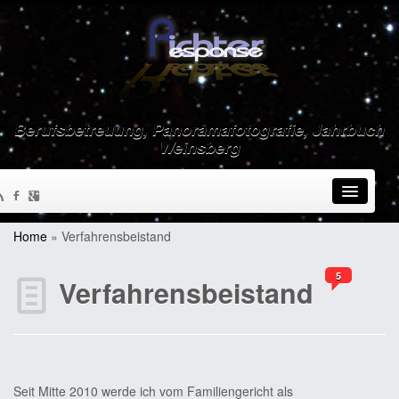
Berufsbetreuung, Panoramafotografie, Jahrbuch
Weinsberg
Home
»
Verfahrensbeistand
5
Verfahrensbeistand
Seit Mitte 2010 werde ich vom Familiengericht als