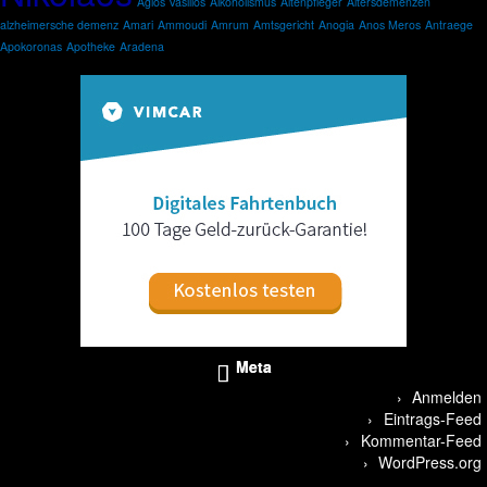
Agios Vasilios
Alkoholismus
Altenpfleger
Altersdemenzen
alzheimersche demenz
Amari
Ammoudi
Amrum
Amtsgericht
Anogia
Anos Meros
Antraege
Apokoronas
Apotheke
Aradena
Meta
Anmelden
Eintrags-Feed
Kommentar-Feed
WordPress.org