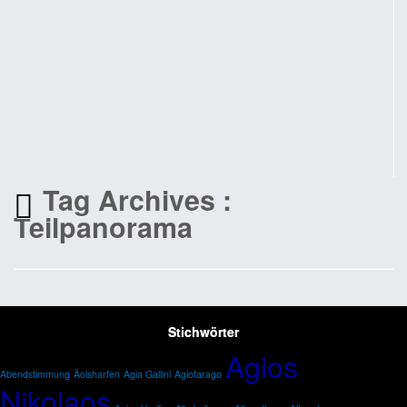
Tag Archives :
Teilpanorama
Stichwörter
Agios
Abendstimmung
Äolsharfen
Agia Gallini
Agiofarago
Nikolaos