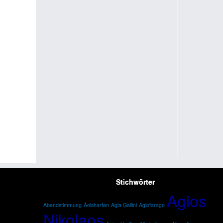
Stichwörter
Agios
Abendstimmung
Äolsharfen
Agia Gallini
Agiofarago
Nikolaos