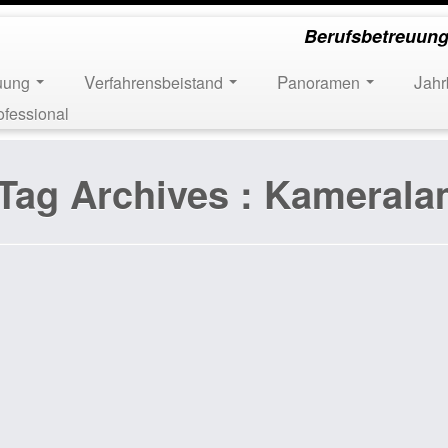
Berufsbetreuung
euung
Verfahrensbeistand
Panoramen
Jah
ofessional
Tag Archives :
Kamerala