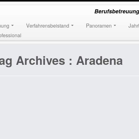
Berufsbetreuung
euung
Verfahrensbeistand
Panoramen
Jah
ofessional
ag Archives :
Aradena