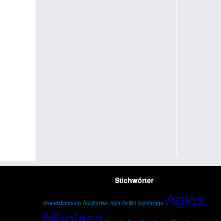
Stichwörter
Agios
Abendstimmung
Äolsharfen
Agia Gallini
Agiofarago
Nikolaos