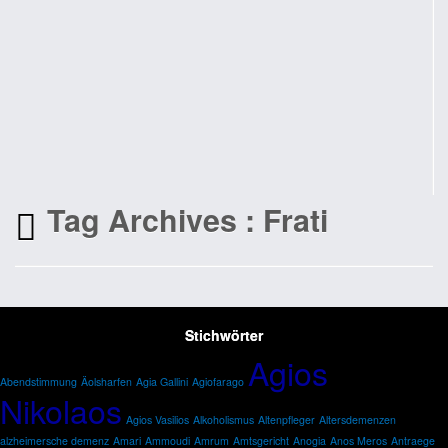
Tag Archives :
Frati
Stichwörter
Agios
Abendstimmung
Äolsharfen
Agia Gallini
Agiofarago
Nikolaos
Agios Vasilios
Alkoholismus
Altenpfleger
Altersdemenzen
alzheimersche demenz
Amari
Ammoudi
Amrum
Amtsgericht
Anogia
Anos Meros
Antraege