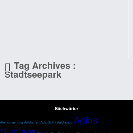
Tag Archives :
Stadtseepark
Stichwörter
Agios
Abendstimmung
Äolsharfen
Agia Gallini
Agiofarago
Nikolaos