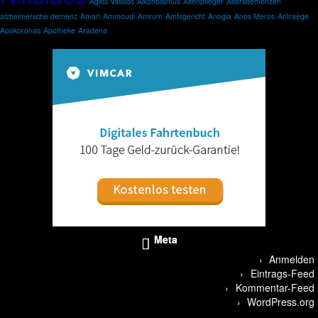
Agios Vasilios
Alkoholismus
Altenpfleger
Altersdemenzen
alzheimersche demenz
Amari
Ammoudi
Amrum
Amtsgericht
Anogia
Anos Meros
Antraege
Apokoronas
Apotheke
Aradena
Meta
Anmelden
Eintrags-Feed
Kommentar-Feed
WordPress.org