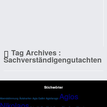
Tag Archives :
Sachverständigengutachten
Stichwörter
Agios
Abendstimmung
Äolsharfen
Agia Gallini
Agiofarago
Nikolaos