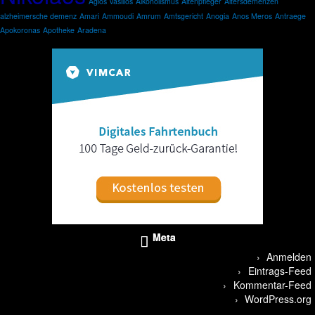
Agios Vasilios
Alkoholismus
Altenpfleger
Altersdemenzen
alzheimersche demenz
Amari
Ammoudi
Amrum
Amtsgericht
Anogia
Anos Meros
Antraege
Apokoronas
Apotheke
Aradena
Meta
Anmelden
Eintrags-Feed
Kommentar-Feed
WordPress.org