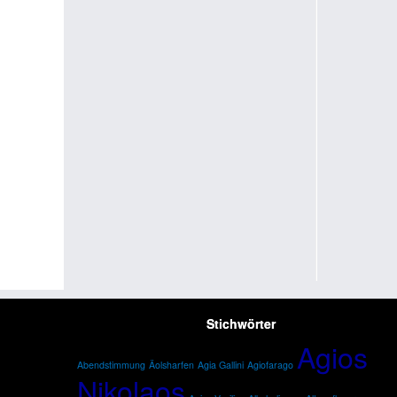
Stichwörter
Agios
Abendstimmung
Äolsharfen
Agia Gallini
Agiofarago
Nikolaos