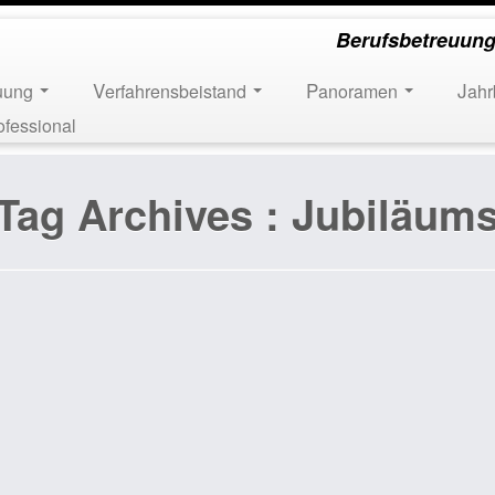
Berufsbetreuung
euung
Verfahrensbeistand
Panoramen
Jah
ofessional
Tag Archives :
Jubiläum