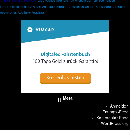
Agios Vasilios
Alkoholismus
Altenpfleger
Altersdemenzen
alzheimersche demenz
Amari
Ammoudi
Amrum
Amtsgericht
Anogia
Anos Meros
Antraege
Apokoronas
Apotheke
Aradena
Meta
Anmelden
Eintrags-Feed
Kommentar-Feed
WordPress.org