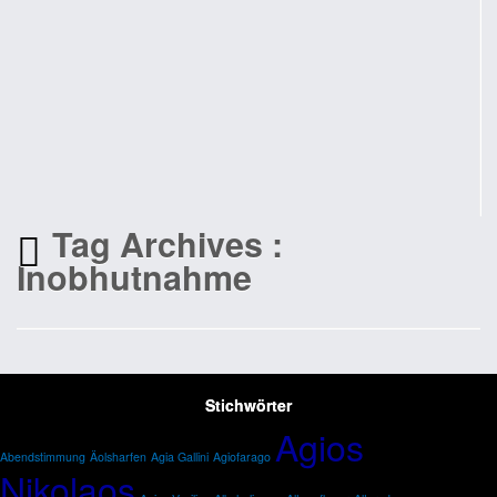
Tag Archives :
Inobhutnahme
Stichwörter
Agios
Abendstimmung
Äolsharfen
Agia Gallini
Agiofarago
Nikolaos