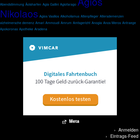
Agios
Abendstimmung
Äolsharfen
Agia Gallini
Agiofarago
Nikolaos
Agios Vasilios
Alkoholismus
Altenpfleger
Altersdemenzen
alzheimersche demenz
Amari
Ammoudi
Amrum
Amtsgericht
Anogia
Anos Meros
Antraege
Apokoronas
Apotheke
Aradena
Meta
Anmelden
Eintrags-Feed