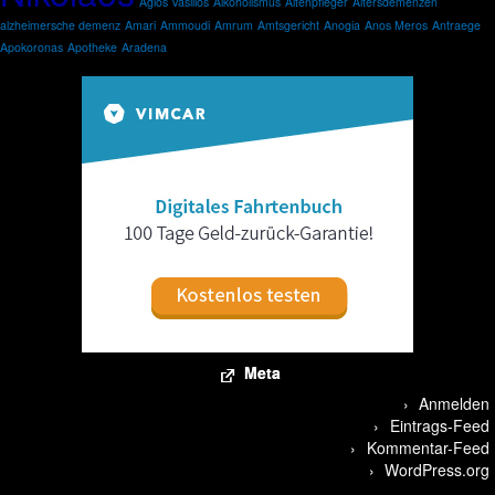
Agios Vasilios
Alkoholismus
Altenpfleger
Altersdemenzen
alzheimersche demenz
Amari
Ammoudi
Amrum
Amtsgericht
Anogia
Anos Meros
Antraege
Apokoronas
Apotheke
Aradena
Meta
Anmelden
Eintrags-Feed
Kommentar-Feed
WordPress.org