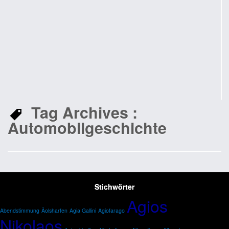
Tag Archives :
Automobilgeschichte
Stichwörter
Agios
Abendstimmung
Äolsharfen
Agia Gallini
Agiofarago
Nikolaos