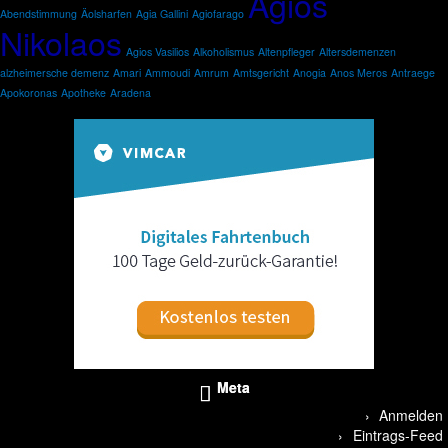
Agios
Abendstimmung
Äolsharfen
Agia Gallini
Agiofarago
Nikolaos
Agios Vasilios
Alkoholismus
Altenpfleger
Altersdemenzen
alzheimersche demenz
Amari
Ammoudi
Amrum
Amtsgericht
Anogia
Anos Meros
Antraege
Apokoronas
Apotheke
Aradena
Meta
Anmelden
Eintrags-Feed