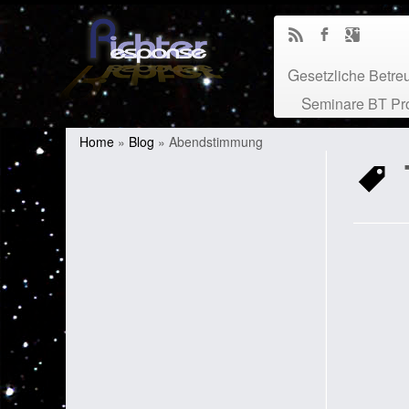
Gesetzliche Betr
Seminare BT Pr
Home
»
Blog
»
Abendstimmung