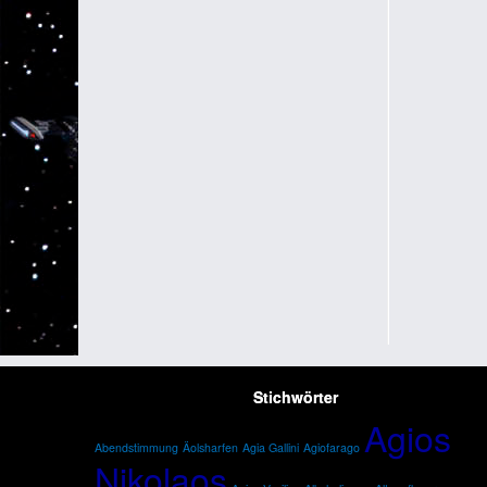
Stichwörter
Agios
Abendstimmung
Äolsharfen
Agia Gallini
Agiofarago
Nikolaos