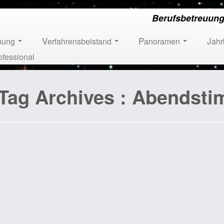
Berufsbetreuung
euung
Verfahrensbeistand
Panoramen
Jah
ofessional
Tag Archives :
Abendsti